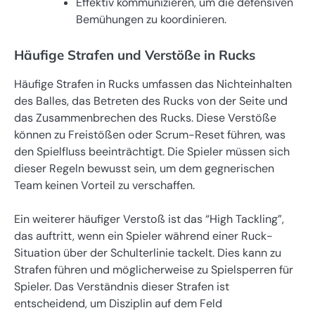
Effektiv kommunizieren, um die defensiven
Bemühungen zu koordinieren.
Häufige Strafen und Verstöße in Rucks
Häufige Strafen in Rucks umfassen das Nichteinhalten
des Balles, das Betreten des Rucks von der Seite und
das Zusammenbrechen des Rucks. Diese Verstöße
können zu Freistößen oder Scrum-Reset führen, was
den Spielfluss beeinträchtigt. Die Spieler müssen sich
dieser Regeln bewusst sein, um dem gegnerischen
Team keinen Vorteil zu verschaffen.
Ein weiterer häufiger Verstoß ist das “High Tackling”,
das auftritt, wenn ein Spieler während einer Ruck-
Situation über der Schulterlinie tackelt. Dies kann zu
Strafen führen und möglicherweise zu Spielsperren für
Spieler. Das Verständnis dieser Strafen ist
entscheidend, um Disziplin auf dem Feld