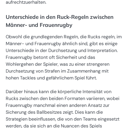
aufrechtzuerhalten.
Unterschiede in den Ruck-Regeln zwischen
Männer- und Frauenrugby
Obwohl die grundlegenden Regeln, die Rucks regeln, im
Männer- und Frauenrugby ähnlich sind, gibt es einige
Unterschiede in der Durchsetzung und Interpretation.
Frauenrugby betont oft Sicherheit und das
Wohlergehen der Spieler, was zu einer strengeren
Durchsetzung von Strafen im Zusammenhang mit
hohen Tackles und gefährlichem Spiel führt.
Darüber hinaus kann die körperliche Intensität von
Rucks zwischen den beiden Formaten variieren, wobei
Frauenrugby manchmal einen anderen Ansatz zur
Sicherung des Ballbesitzes zeigt. Dies kann die
Strategien beeinflussen, die von den Teams eingesetzt
werden, da sie sich an die Nuancen des Spiels