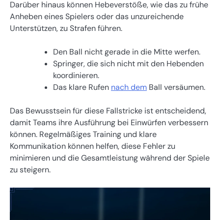
Darüber hinaus können Hebeverstöße, wie das zu frühe
Anheben eines Spielers oder das unzureichende
Unterstützen, zu Strafen führen.
Den Ball nicht gerade in die Mitte werfen.
Springer, die sich nicht mit den Hebenden
koordinieren.
Das klare Rufen
nach dem
Ball versäumen.
Das Bewusstsein für diese Fallstricke ist entscheidend,
damit Teams ihre Ausführung bei Einwürfen verbessern
können. Regelmäßiges Training und klare
Kommunikation können helfen, diese Fehler zu
minimieren und die Gesamtleistung während der Spiele
zu steigern.