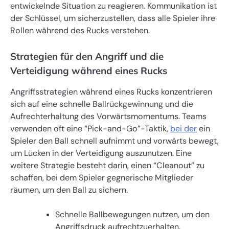
entwickelnde Situation zu reagieren. Kommunikation ist
der Schlüssel, um sicherzustellen, dass alle Spieler ihre
Rollen während des Rucks verstehen.
Strategien für den Angriff und die
Verteidigung während eines Rucks
Angriffsstrategien während eines Rucks konzentrieren
sich auf eine schnelle Ballrückgewinnung und die
Aufrechterhaltung des Vorwärtsmomentums. Teams
verwenden oft eine “Pick-and-Go”-Taktik,
bei der
ein
Spieler den Ball schnell aufnimmt und vorwärts bewegt,
um Lücken in der Verteidigung auszunutzen. Eine
weitere Strategie besteht darin, einen “Cleanout” zu
schaffen, bei dem Spieler gegnerische Mitglieder
räumen, um den Ball zu sichern.
Schnelle Ballbewegungen nutzen, um den
Angriffsdruck aufrechtzuerhalten.