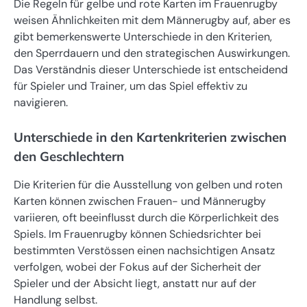
Die Regeln für gelbe und rote Karten im Frauenrugby
weisen Ähnlichkeiten mit dem Männerugby auf, aber es
gibt bemerkenswerte Unterschiede in den Kriterien,
den Sperrdauern und den strategischen Auswirkungen.
Das Verständnis dieser Unterschiede ist entscheidend
für Spieler und Trainer, um das Spiel effektiv zu
navigieren.
Unterschiede in den Kartenkriterien zwischen
den Geschlechtern
Die Kriterien für die Ausstellung von gelben und roten
Karten können zwischen Frauen- und Männerugby
variieren, oft beeinflusst durch die Körperlichkeit des
Spiels. Im Frauenrugby können Schiedsrichter bei
bestimmten Verstössen einen nachsichtigen Ansatz
verfolgen, wobei der Fokus auf der Sicherheit der
Spieler und der Absicht liegt, anstatt nur auf der
Handlung selbst.