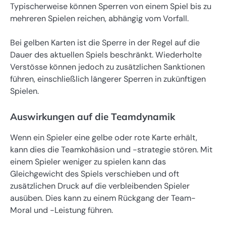
Typischerweise können Sperren von einem Spiel bis zu
mehreren Spielen reichen, abhängig vom Vorfall.
Bei gelben Karten ist die Sperre in der Regel auf die
Dauer des aktuellen Spiels beschränkt. Wiederholte
Verstösse können jedoch zu zusätzlichen Sanktionen
führen, einschließlich längerer Sperren in zukünftigen
Spielen.
Auswirkungen auf die Teamdynamik
Wenn ein Spieler eine gelbe oder rote Karte erhält,
kann dies die Teamkohäsion und -strategie stören. Mit
einem Spieler weniger zu spielen kann das
Gleichgewicht des Spiels verschieben und oft
zusätzlichen Druck auf die verbleibenden Spieler
ausüben. Dies kann zu einem Rückgang der Team-
Moral und -Leistung führen.