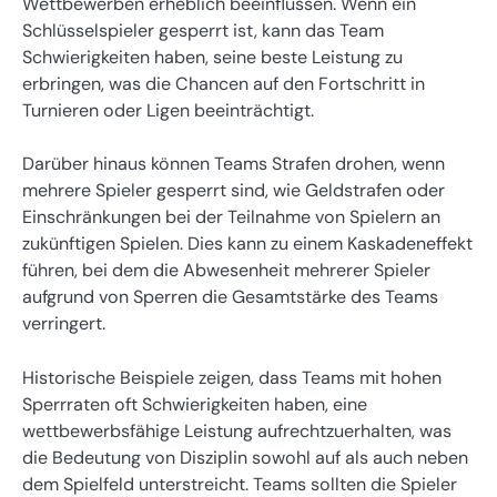
Wettbewerben erheblich beeinflussen. Wenn ein
Schlüsselspieler gesperrt ist, kann das Team
Schwierigkeiten haben, seine beste Leistung zu
erbringen, was die Chancen auf den Fortschritt in
Turnieren oder Ligen beeinträchtigt.
Darüber hinaus können Teams Strafen drohen, wenn
mehrere Spieler gesperrt sind, wie Geldstrafen oder
Einschränkungen bei der Teilnahme von Spielern an
zukünftigen Spielen. Dies kann zu einem Kaskadeneffekt
führen, bei dem die Abwesenheit mehrerer Spieler
aufgrund von Sperren die Gesamtstärke des Teams
verringert.
Historische Beispiele zeigen, dass Teams mit hohen
Sperrraten oft Schwierigkeiten haben, eine
wettbewerbsfähige Leistung aufrechtzuerhalten, was
die Bedeutung von Disziplin sowohl auf als auch neben
dem Spielfeld unterstreicht. Teams sollten die Spieler