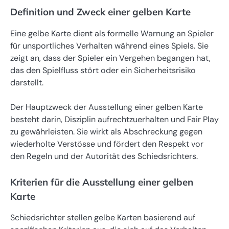
Definition und Zweck einer gelben Karte
Eine gelbe Karte dient als formelle Warnung an Spieler
für unsportliches Verhalten während eines Spiels. Sie
zeigt an, dass der Spieler ein Vergehen begangen hat,
das den Spielfluss stört oder ein Sicherheitsrisiko
darstellt.
Der Hauptzweck der Ausstellung einer gelben Karte
besteht darin, Disziplin aufrechtzuerhalten und Fair Play
zu gewährleisten. Sie wirkt als Abschreckung gegen
wiederholte Verstösse und fördert den Respekt vor
den Regeln und der Autorität des Schiedsrichters.
Kriterien für die Ausstellung einer gelben
Karte
Schiedsrichter stellen gelbe Karten basierend auf