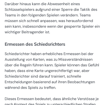
Darüber hinaus kann die Abwesenheit eines
Schlüsselspielers aufgrund einer Sperre die Taktik des
Teams in den folgenden Spielen verändern. Teams
müssen sich schnell anpassen, was herausfordernd
sein kann, insbesondere wenn der gesperrte Spieler ein
wichtiger Beitragender ist.
Ermessen des Schiedsrichters
Schiedsrichter haben erhebliches Ermessen bei der
Ausstellung von Karten, was zu Missverständnissen
über die Regeln führen kann. Spieler können das Gefühl
haben, dass eine Karte ungerechtfertigt war, aber
Schiedsrichter sind darauf trainiert, schnelle
Entscheidungen basierend auf ihren Beobachtungen
während des Spiels zu treffen.
Dieses Ermessen bedeutet, dass ähnliche Verstösse je
nach Kontext des Spiels zu unterschiedlichen Strafen