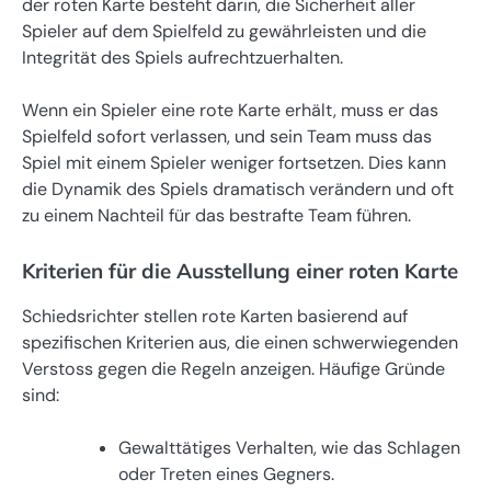
der roten Karte besteht darin, die Sicherheit aller
Spieler auf dem Spielfeld zu gewährleisten und die
Integrität des Spiels aufrechtzuerhalten.
Wenn ein Spieler eine rote Karte erhält, muss er das
Spielfeld sofort verlassen, und sein Team muss das
Spiel mit einem Spieler weniger fortsetzen. Dies kann
die Dynamik des Spiels dramatisch verändern und oft
zu einem Nachteil für das bestrafte Team führen.
Kriterien für die Ausstellung einer roten Karte
Schiedsrichter stellen rote Karten basierend auf
spezifischen Kriterien aus, die einen schwerwiegenden
Verstoss gegen die Regeln anzeigen. Häufige Gründe
sind:
Gewalttätiges Verhalten, wie das Schlagen
oder Treten eines Gegners.