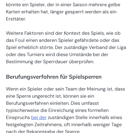
könnte ein Spieler, der in einer Saison mehrere gelbe
Karten erhalten hat, länger gesperrt werden als ein
Ersttäter.
Weitere Faktoren sind der Kontext des Spiels, wie ob
das Foul einen anderen Spieler gefährdete oder das
Spiel erheblich störte. Der zuständige Verband der Liga
oder des Turniers wird diese Umstände bei der
Bestimmung der Sperrdauer überprüfen.
Berufungsverfahren für Spielsperren
Wenn ein Spieler oder sein Team der Meinung ist, dass
eine Sperre ungerecht ist, können sie ein
Berufungsverfahren einleiten. Dies umfasst
typischerweise die Einreichung eines formellen
Einspruchs
bei der
zuständigen Stelle innerhalb eines
festgelegten Zeitrahmens, oft innerhalb weniger Tage
nach der Bekanntgabe der Sperre.