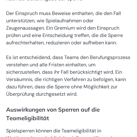
Der Einspruch muss Beweise enthalten, die den Fall
unterstützen, wie Spielaufnahmen oder
Zeugenaussagen. Ein Gremium wird den Einspruch
prüfen und eine Entscheidung treffen, die die Sperre
aufrechterhalten, reduzieren oder aufheben kann.
Es ist entscheidend, dass Teams den Berufungsprozess
verstehen und alle Fristen einhalten, um
sicherzustellen, dass ihr Fall berücksichtigt wird. Ein
Versäumnis, die richtigen Verfahren zu befolgen, kann
dazu führen, dass die Sperre ohne Möglichkeit zur
Überprüfung durchgesetzt wird.
Auswirkungen von Sperren auf die
Teameligibilität
Spielsperren können die Teameligibilität in