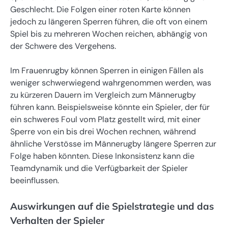
Geschlecht. Die Folgen einer roten Karte können
jedoch zu längeren Sperren führen, die oft von einem
Spiel bis zu mehreren Wochen reichen, abhängig von
der Schwere des Vergehens.
Im Frauenrugby können Sperren in einigen Fällen als
weniger schwerwiegend wahrgenommen werden, was
zu kürzeren Dauern im Vergleich zum Männerugby
führen kann. Beispielsweise könnte ein Spieler, der für
ein schweres Foul vom Platz gestellt wird, mit einer
Sperre von ein bis drei Wochen rechnen, während
ähnliche Verstösse im Männerugby längere Sperren zur
Folge haben könnten. Diese Inkonsistenz kann die
Teamdynamik und die Verfügbarkeit der Spieler
beeinflussen.
Auswirkungen auf die Spielstrategie und das
Verhalten der Spieler