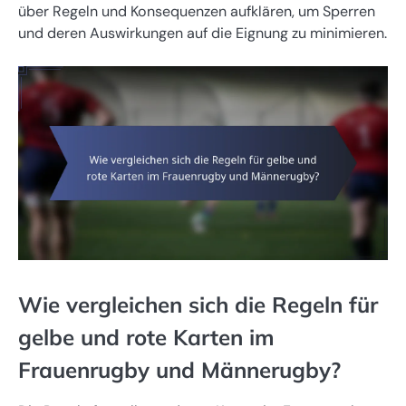
über Regeln und Konsequenzen aufklären, um Sperren
und deren Auswirkungen auf die Eignung zu minimieren.
Wie vergleichen sich die Regeln für
gelbe und rote Karten im
Frauenrugby und Männerugby?