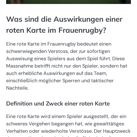
Was sind die Auswirkungen einer
roten Karte im Frauenrugby?
Eine rote Karte im Frauenrugby bedeutet einen
schwerwiegenden Verstoss, der zur sofortigen
Ausweisung eines Spielers aus dem Spiel führt. Diese
Massnahme betrifft nicht nur den Spieler, sondern hat
auch erhebliche Auswirkungen auf das Team,
einschließlich möglicher Sperren und taktischer
Nachteile.
Definition und Zweck einer roten Karte
Eine rote Karte wird einem Spieler ausgestellt, der ein
schweres Vergehen begangen hat, wie gewalttätiges
Verhalten oder wiederholte Verstösse. Der Hauptzweck