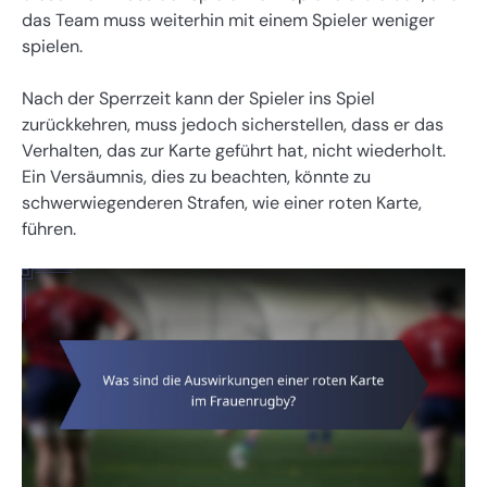
das Team muss weiterhin mit einem Spieler weniger
spielen.
Nach der Sperrzeit kann der Spieler ins Spiel
zurückkehren, muss jedoch sicherstellen, dass er das
Verhalten, das zur Karte geführt hat, nicht wiederholt.
Ein Versäumnis, dies zu beachten, könnte zu
schwerwiegenderen Strafen, wie einer roten Karte,
führen.