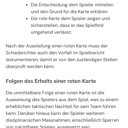
Die Entscheidung dem Spieler mitteilen
und den Grund für die Karte erklären.
Die rote Karte dem Spieler zeigen und
sicherstellen, dass er das Spielfeld
umgehend verlässt.
Nach der Ausstellung einer roten Karte muss der
Schiedsrichter auch den Vorfall im Spielbericht
dokumentieren, damit er von den zuständigen Stellen
überprüft werden kann.
Folgen des Erhalts einer roten Karte
Die unmittelbare Folge einer roten Karte ist die
Ausweisung des Spielers aus dem Spiel, was zu einem
erheblichen taktischen Nachteil für sein Team führen
kann. Darüber hinaus kann der Spieler weiteren
disziplinarischen Massnahmen, einschließlich Sperren
von zukünftigen Spielen, ausgesetzt sein.