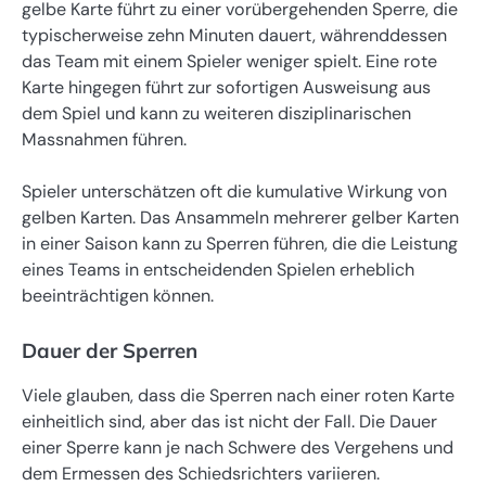
gelbe Karte führt zu einer vorübergehenden Sperre, die
typischerweise zehn Minuten dauert, währenddessen
das Team mit einem Spieler weniger spielt. Eine rote
Karte hingegen führt zur sofortigen Ausweisung aus
dem Spiel und kann zu weiteren disziplinarischen
Massnahmen führen.
Spieler unterschätzen oft die kumulative Wirkung von
gelben Karten. Das Ansammeln mehrerer gelber Karten
in einer Saison kann zu Sperren führen, die die Leistung
eines Teams in entscheidenden Spielen erheblich
beeinträchtigen können.
Dauer der Sperren
Viele glauben, dass die Sperren nach einer roten Karte
einheitlich sind, aber das ist nicht der Fall. Die Dauer
einer Sperre kann je nach Schwere des Vergehens und
dem Ermessen des Schiedsrichters variieren.