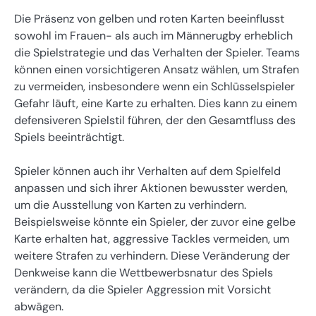
Die Präsenz von gelben und roten Karten beeinflusst
sowohl im Frauen- als auch im Männerugby erheblich
die Spielstrategie und das Verhalten der Spieler. Teams
können einen vorsichtigeren Ansatz wählen, um Strafen
zu vermeiden, insbesondere wenn ein Schlüsselspieler
Gefahr läuft, eine Karte zu erhalten. Dies kann zu einem
defensiveren Spielstil führen, der den Gesamtfluss des
Spiels beeinträchtigt.
Spieler können auch ihr Verhalten auf dem Spielfeld
anpassen und sich ihrer Aktionen bewusster werden,
um die Ausstellung von Karten zu verhindern.
Beispielsweise könnte ein Spieler, der zuvor eine gelbe
Karte erhalten hat, aggressive Tackles vermeiden, um
weitere Strafen zu verhindern. Diese Veränderung der
Denkweise kann die Wettbewerbsnatur des Spiels
verändern, da die Spieler Aggression mit Vorsicht
abwägen.